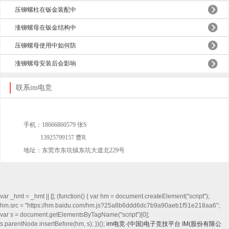
压铆螺柱在钣金装配中
涨铆螺母在钣金结构中
压铆螺母使用中如何防
涨铆螺母安装后会影响
联系im电竞
(0762)2806889
手机：18666860579 张S
13925799157 曹R
地址：东莞市东坑镇东坑大道北229号
var _hmt = _hmt || []; (function() { var hm = document.createElement("script");
hm.src = "https://hm.baidu.com/hm.js?25a8b6ddd6dc7b9a90aeb1f51e218aa6";
var s = document.getElementsByTagName("script")[0];
s.parentNode.insertBefore(hm, s); })();
im电竞·(中国)电子竞技平台
IM(股份有限公