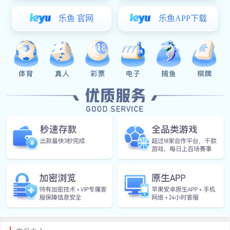
公司实施“以人为本、唯才是用”的人事管理制度，持续培
训、内部竞岗、优胜劣汰的竞争机制，不断积累紧固件生产经营管理
经验，并不断加以创新生产技术，每一位中标人将致力于为世界各地
的客户提供优良的产品和完美的服务而努力奋斗。
公司主要生产销售：冷镦PEM标准的压铆螺母、涨铆螺母、
压铆螺柱、冷镦压铆螺柱、碳钢冷镦压铆螺母、不锈钢冷镦压铆螺
母；PEM标准的压铆螺母柱，碳钢压铆螺母柱，不锈钢压铆螺母柱，
铝材压铆螺母柱等标准件
IM(股份有限公司)电竞-电子竞技平台 自涉足标准件行业以来，
始终以可靠的质量、良好的信誉和热情的服务赢得广大客户的信赖与
赞美，产品不仅销于上海、北京、广州、天津、福建、四川、武汉、
沈阳、江苏、浙江等全国各地，并且远销欧美、中东、东南亚等国
家。
欢迎新老顾客来电洽谈业务，共谋发展！