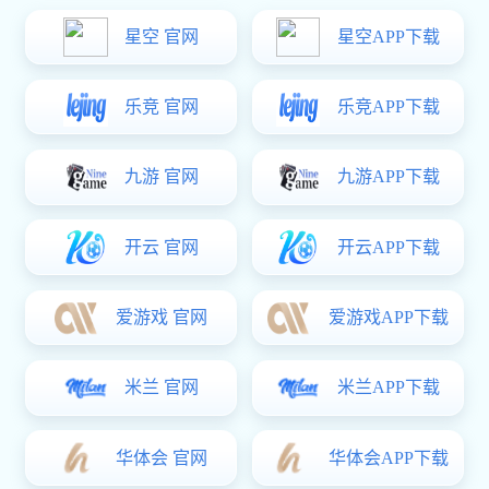
IM(股份有限公司)电竞-电子竞技平台 主要生产:
涨铆螺母,压铆
螺柱,PEM压铆螺
母等,被广泛用于医疗设备,铁路,汽车,船舶,通讯设备
等,已得到国内,外客户的认可.
IM(股份有限公司)电竞-电子竞技平台 是一家专业研发、生产
五金类制品的公司，厂房地处中国珠三角，毗邻深圳，广州，坐落于
广东省东莞市大朗镇，交通便利，环境优美。公司主要产品有各种材
质的国标（GB)、美制标准（SNSI）、德制标准（DIN）和非标多个
种类的螺母产品。被广泛用于医疗设备、铁路、汽车、船舶、通讯设
备、建筑工程等，已得到国内、外客户的认可。
我司引进了台湾先进设备和技术工艺，有一支先进技术与丰
富制造经验的专业队伍，产品质量上乘，性能优越，供货及时，适合
各类高品质要求的客户选用，并能根据客户的需求生产制造各种特殊
规格及性能的产品。
公司自涉足标准件行业以来，以优良的服务，高质量低价位
的商品深受广大客商的青睐。为保证每一颗自主品牌螺丝的品质，公
司按照“质量求生存、管理求效益、和谐发展”的经营理念，以及装备
先进的专业紧固件品质检测仪器，实现从原材料采购到成品出货的全
程管控。公司通过ISO9001质量管理体系认证，并在筹备TS16949质量
体系认证。