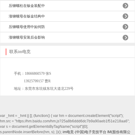
压铆螺柱在钣金装配中
涨铆螺母在钣金结构中
压铆螺母使用中如何防
涨铆螺母安装后会影响
联系im电竞
(0762)2806889
手机：18666860579 张S
13925799157 曹R
地址：东莞市东坑镇东坑大道北229号
var _hmt = _hmt || []; (function() { var hm = document.createElement("script");
hm.src = "https://hm.baidu.com/hm.js?25a8b6ddd6dc7b9a90aeb1f51e218aa6";
var s = document.getElementsByTagName("script")[0];
s.parentNode.insertBefore(hm, s); })();
im电竞·(中国)电子竞技平台
IM(股份有限公