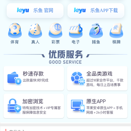
公司实施“以人为本、唯才是用”的人事管理制度，持续培
训、内部竞岗、优胜劣汰的竞争机制，不断积累紧固件生产经营管理
经验，并不断加以创新生产技术，每一位中标人将致力于为世界各地
的客户提供优良的产品和完美的服务而努力奋斗。
公司主要生产销售：冷镦PEM标准的压铆螺母、涨铆螺母、
压铆螺柱、冷镦压铆螺柱、碳钢冷镦压铆螺母、不锈钢冷镦压铆螺
母；PEM标准的压铆螺母柱，碳钢压铆螺母柱，不锈钢压铆螺母柱，
铝材压铆螺母柱等标准件
IM(股份有限公司)电竞-电子竞技平台 自涉足标准件行业以来，
始终以可靠的质量、良好的信誉和热情的服务赢得广大客户的信赖与
赞美，产品不仅销于上海、北京、广州、天津、福建、四川、武汉、
沈阳、江苏、浙江等全国各地，并且远销欧美、中东、东南亚等国
家。
欢迎新老顾客来电洽谈业务，共谋发展！