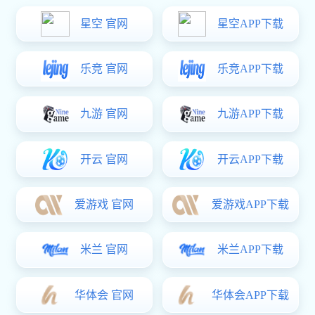
IM(股份有限公司)电竞-电子竞技平台 主要生产:
涨铆螺母,压铆
螺柱,PEM压铆螺
母等,被广泛用于医疗设备,铁路,汽车,船舶,通讯设备
等,已得到国内,外客户的认可.
IM(股份有限公司)电竞-电子竞技平台 是一家专业研发、生产
五金类制品的公司，厂房地处中国珠三角，毗邻深圳，广州，坐落于
广东省东莞市大朗镇，交通便利，环境优美。公司主要产品有各种材
质的国标（GB)、美制标准（SNSI）、德制标准（DIN）和非标多个
种类的螺母产品。被广泛用于医疗设备、铁路、汽车、船舶、通讯设
备、建筑工程等，已得到国内、外客户的认可。
我司引进了台湾先进设备和技术工艺，有一支先进技术与丰
富制造经验的专业队伍，产品质量上乘，性能优越，供货及时，适合
各类高品质要求的客户选用，并能根据客户的需求生产制造各种特殊
规格及性能的产品。
公司自涉足标准件行业以来，以优良的服务，高质量低价位
的商品深受广大客商的青睐。为保证每一颗自主品牌螺丝的品质，公
司按照“质量求生存、管理求效益、和谐发展”的经营理念，以及装备
先进的专业紧固件品质检测仪器，实现从原材料采购到成品出货的全
程管控。公司通过ISO9001质量管理体系认证，并在筹备TS16949质量
体系认证。