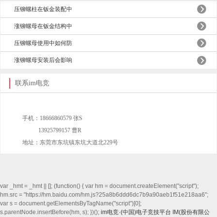
压铆螺柱在钣金装配中
涨铆螺母在钣金结构中
压铆螺母使用中如何防
涨铆螺母安装后会影响
联系im电竞
(0762)2806889
手机：18666860579 张S
13925799157 曹R
地址：东莞市东坑镇东坑大道北229号
var _hmt = _hmt || []; (function() { var hm = document.createElement("script");
hm.src = "https://hm.baidu.com/hm.js?25a8b6ddd6dc7b9a90aeb1f51e218aa6";
var s = document.getElementsByTagName("script")[0];
s.parentNode.insertBefore(hm, s); })();
im电竞·(中国)电子竞技平台
IM(股份有限公