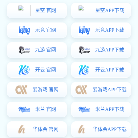
IM(股份有限公司)电竞-电子竞技平台 主要生产:
涨铆螺母,压铆
螺柱,PEM压铆螺
母等,被广泛用于医疗设备,铁路,汽车,船舶,通讯设备
等,已得到国内,外客户的认可.
IM(股份有限公司)电竞-电子竞技平台 是一家专业研发、生产
五金类制品的公司，厂房地处中国珠三角，毗邻深圳，广州，坐落于
广东省东莞市大朗镇，交通便利，环境优美。公司主要产品有各种材
质的国标（GB)、美制标准（SNSI）、德制标准（DIN）和非标多个
种类的螺母产品。被广泛用于医疗设备、铁路、汽车、船舶、通讯设
备、建筑工程等，已得到国内、外客户的认可。
我司引进了台湾先进设备和技术工艺，有一支先进技术与丰
富制造经验的专业队伍，产品质量上乘，性能优越，供货及时，适合
各类高品质要求的客户选用，并能根据客户的需求生产制造各种特殊
规格及性能的产品。
公司自涉足标准件行业以来，以优良的服务，高质量低价位
的商品深受广大客商的青睐。为保证每一颗自主品牌螺丝的品质，公
司按照“质量求生存、管理求效益、和谐发展”的经营理念，以及装备
先进的专业紧固件品质检测仪器，实现从原材料采购到成品出货的全
程管控。公司通过ISO9001质量管理体系认证，并在筹备TS16949质量
体系认证。