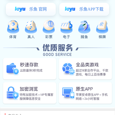
公司实施“以人为本、唯才是用”的人事管理制度，持续培
训、内部竞岗、优胜劣汰的竞争机制，不断积累紧固件生产经营管理
经验，并不断加以创新生产技术，每一位中标人将致力于为世界各地
的客户提供优良的产品和完美的服务而努力奋斗。
公司主要生产销售：冷镦PEM标准的压铆螺母、涨铆螺母、
压铆螺柱、冷镦压铆螺柱、碳钢冷镦压铆螺母、不锈钢冷镦压铆螺
母；PEM标准的压铆螺母柱，碳钢压铆螺母柱，不锈钢压铆螺母柱，
铝材压铆螺母柱等标准件
IM(股份有限公司)电竞-电子竞技平台 自涉足标准件行业以来，
始终以可靠的质量、良好的信誉和热情的服务赢得广大客户的信赖与
赞美，产品不仅销于上海、北京、广州、天津、福建、四川、武汉、
沈阳、江苏、浙江等全国各地，并且远销欧美、中东、东南亚等国
家。
欢迎新老顾客来电洽谈业务，共谋发展！