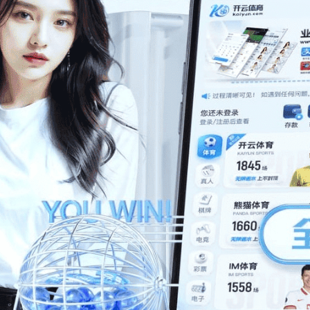
公司)电竞-电子竞技平台 专业生产冷镦PEM、S、CLS系列压铆螺母；BSO系列压铆
m电竞将优良的技术，合适的价格，严格的质量标准给予客户至高信誉的服务，取信于