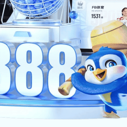
冷镦压铆螺母
im电竞:东莞冷镦压铆螺母厂家
压铆螺母
苏州冷镦压铆螺母