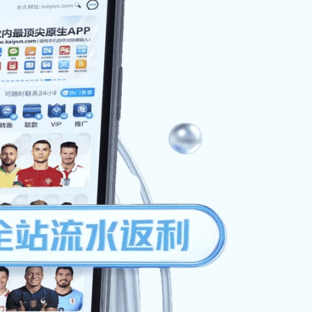
您的当前位置：
首 页
>>
产品中心
螺母柱；Z系列涨铆螺母；FH/FHS系列压铆螺钉。我司采用先进的设
客户！