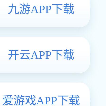
花齿涨铆螺母
3
4
5
6
7
8
下一页
尾页