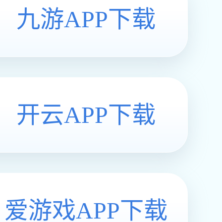
压铆螺母柱
压铆螺柱
母柱的合适压力？
螺钉区别
柱成型后高度会变吗
柱尺寸规格如何选择
螺柱在使用效果上的差异