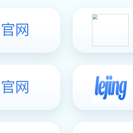
尺寸精度也有要求。原材料的直径或边长等尺寸公差需要控制在一定范围内，以保证
冷镦的效率和成型质量。而且，尺寸精度良好的原材料也有利于实现自动化生产，提
柱
铆螺钉常用的原材料有哪些？
振动载荷的情况下，压铆螺母的防松性能如何保障？