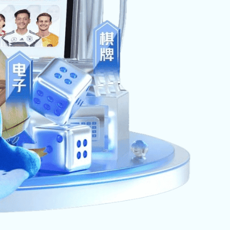
之间。这是因为如果原材料过硬，在冷镦过程中，模具所承受的压力会
作用下能够按照预期的形状进行冷镦成型，同时也有利于延长模具的
为在冷镦过程中，这些表面缺陷会成为应力集中点，导致材料在冷镦
件的表面质量，还可能阻碍材料的正常流动，使成型过程无法顺利进