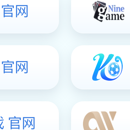
螺柱
河北冷镦压铆螺柱
无锡冷镦压铆螺柱
装配中的结构特点与应用分析
如何选择压铆螺
温度和应变速率对冷镦工艺的影响
压铆螺柱与自攻
压铆螺柱的定义及应用概述
im电竞:压铆螺
证防松性能
im电竞:压铆螺
电竞五金压铆螺柱的表面处理方式有哪些优缺点
压铆螺柱与焊接
m电竞 资讯
关于im电竞
联系im电竞
业im电竞
公司简介
司im电竞
营销网络
术知识
联系im电竞