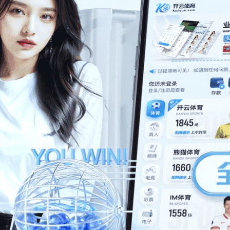
用原材料的具体要求
冷镦压铆螺柱用原材料的具
更多
期：
2024-12-17 00:00
来源：
//games444.com
点击：
104
用原材料的具体要求是什么？一起来跟
IM(股份有限公司)电竞-电子竞技平台
学习下吧
常温下利用模具和设备将金属材料镦粗、成型的加工工艺。由于冷镦过程的特殊性，
化学成分。冷镦材料的化学成分需要严格控制，因为不同的元素含量会影响材料的性
.2%-0.4%之间，既能保证材料有足够的强度，又具有良好的冷镦性能。如果碳含
的零件可能无法满足使用要求。同时，还需要控制硫、磷等有害元素的含量。硫会导
材料在冷镦过程中的韧性和可塑性。