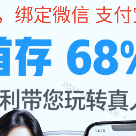
公司官方网站！
竞
压铆中心
im电竞设备
im电竞资讯