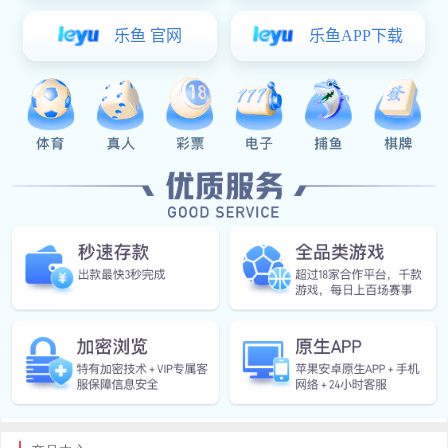
公司实施“以人为本、唯才是用”的人事管理制度，持续培
训、内部竞岗、优胜劣汰的竞争机制，不断积累紧固件生产经营管理
经验，并不断加以创新生产技术，每一位中标人将致力于为世界各地
的客户提供优良的产品和完美的服务而努力奋斗。
公司主要生产销售：冷镦PEM标准的压铆螺母、涨铆螺母、
压铆螺柱、冷镦压铆螺柱、碳钢冷镦压铆螺母、不锈钢冷镦压铆螺
母；PEM标准的压铆螺母柱，碳钢压铆螺母柱，不锈钢压铆螺母柱，
铝材压铆螺母柱等标准件
IM(股份有限公司)电竞-电子竞技平台 自涉足标准件行业以来，
始终以可靠的质量、良好的信誉和热情的服务赢得广大客户的信赖与
赞美，产品不仅销于上海、北京、广州、天津、福建、四川、武汉、
沈阳、江苏、浙江等全国各地，并且远销欧美、中东、东南亚等国
家。
欢迎新老顾客来电洽谈业务，共谋发展！