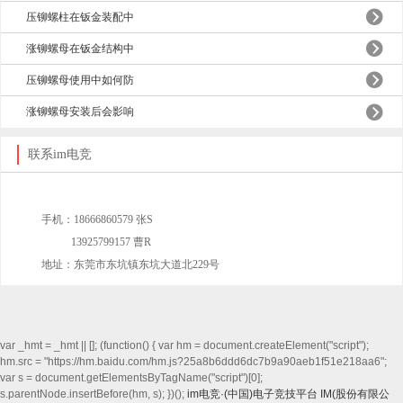
压铆螺柱在钣金装配中
涨铆螺母在钣金结构中
压铆螺母使用中如何防
涨铆螺母安装后会影响
联系im电竞
(0762)2806889
手机：18666860579 张S
13925799157 曹R
地址：东莞市东坑镇东坑大道北229号
var _hmt = _hmt || []; (function() { var hm = document.createElement("script");
hm.src = "https://hm.baidu.com/hm.js?25a8b6ddd6dc7b9a90aeb1f51e218aa6";
var s = document.getElementsByTagName("script")[0];
s.parentNode.insertBefore(hm, s); })();
im电竞·(中国)电子竞技平台
IM(股份有限公