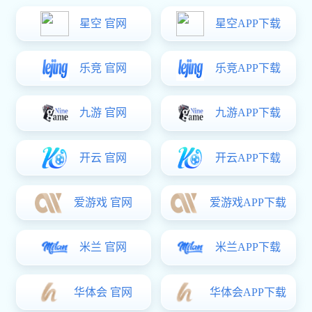
IM(股份有限公司)电竞-电子竞技平台 主要生产:
涨铆螺母,压铆
螺柱,PEM压铆螺
母等,被广泛用于医疗设备,铁路,汽车,船舶,通讯设备
等,已得到国内,外客户的认可.
IM(股份有限公司)电竞-电子竞技平台 是一家专业研发、生产
五金类制品的公司，厂房地处中国珠三角，毗邻深圳，广州，坐落于
广东省东莞市大朗镇，交通便利，环境优美。公司主要产品有各种材
质的国标（GB)、美制标准（SNSI）、德制标准（DIN）和非标多个
种类的螺母产品。被广泛用于医疗设备、铁路、汽车、船舶、通讯设
备、建筑工程等，已得到国内、外客户的认可。
我司引进了台湾先进设备和技术工艺，有一支先进技术与丰
富制造经验的专业队伍，产品质量上乘，性能优越，供货及时，适合
各类高品质要求的客户选用，并能根据客户的需求生产制造各种特殊
规格及性能的产品。
公司自涉足标准件行业以来，以优良的服务，高质量低价位
的商品深受广大客商的青睐。为保证每一颗自主品牌螺丝的品质，公
司按照“质量求生存、管理求效益、和谐发展”的经营理念，以及装备
先进的专业紧固件品质检测仪器，实现从原材料采购到成品出货的全
程管控。公司通过ISO9001质量管理体系认证，并在筹备TS16949质量
体系认证。