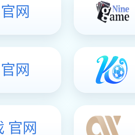
复拆装吗？
涨铆螺母的原理
会影响外观吗
涨铆螺母在超薄
m电竞 资讯
关于im电竞
联系im电竞
业im电竞
公司简介
司im电竞
营销网络
术知识
联系im电竞
公司地图
games444.com/ IM(股份有限公司)电竞-电子竞技平台
压铆螺母
,
压铆螺柱
,
涨铆
技术支持：
im电竞五金