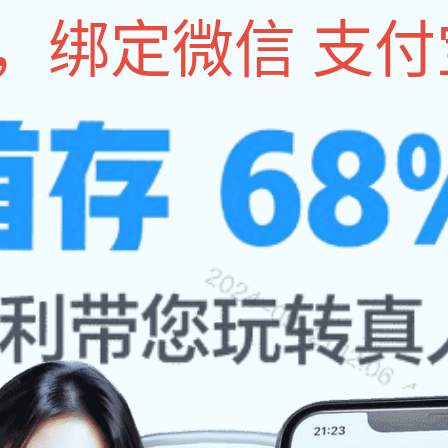
公司官方网站！
竞
压铆中心
im电竞设备
im电竞资讯