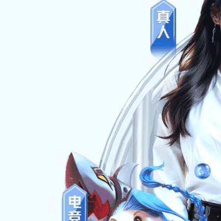
产品分类
冷镦涨铆螺母
压铆螺母
压铆螺柱
涨铆螺母
压铆螺钉
im电竞 资讯
涨铆螺母支持多种材质吗
压铆螺母安装后会变形吗
压铆螺柱如何保证防松性能