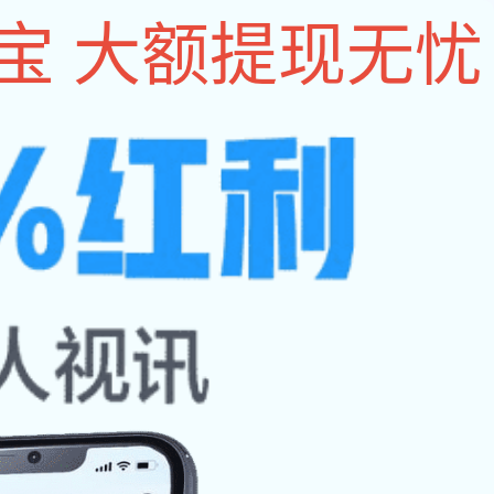
|
企业分站
|
im电竞: 网站地图
|
RSS
|
XML
在线留言
im电竞简介
联系im电竞
在
线
客
服
扫描二维码