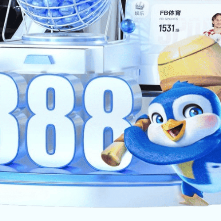
份有限公司)电竞-电子竞技平台
是一家专业研发、生产与销售为一体的专业
东莞市大朗镇；子公司（河南泓泉标准件有限公司）设立于河南省会---
：
/CLS系列
压铆螺母
；冷镦Z系列
涨铆螺母
；冷镦PEM/BSO系列
压铆螺柱
用先进的设备为品质护航。im电竞将优异的技术，较低的价格，严格的质
准件行业以来，始终以可靠的质量、良好的信誉和热情的服务赢得广大
四川、武汉、沈阳、江苏、浙江等全国各地，并且远销欧美、中东、东南
客来电洽谈业务，共谋发展！
//games444.com
母
,
冷镦涨铆螺母价格
,
冷镦涨铆螺母批发
花齿涨铆螺母
冷镦不锈钢涨铆螺母